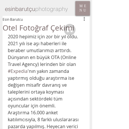
ME
esinbarutçu
photography
NU
Esin Barutcu
Otel Fotoğraf Çekimi
2020 hepimiz için zor bir yıl oldu. 
2021 yılı ise aşı haberleri ile 
beraber umutlarımızı arttırdı. 
Dünyanın en büyük OTA (Online 
Travel Agency) lerinden bir olan 
#Expedia
'nın yakın zamanda 
yaptırmış olduğu araştırma ise 
değişen misafir davranış ve 
taleplerini ortaya koyması 
açısından sektördeki tüm 
oyuncular için önemli. 
Araştırma 16.000 anket 
katılımcısıyla, 8 farklı uluslararası 
pazarda yapılmış. Heyecan verici 