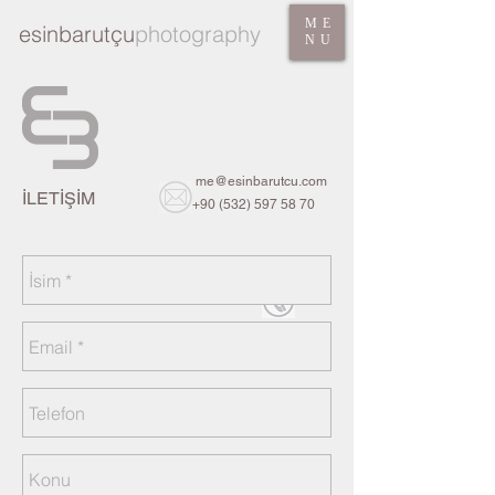
ME
esinbarutçu
photography
NU
me@esinbarutcu.com
İLETİŞİM
+90 (532) 597 58 70