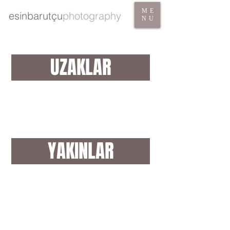
ME
esinbarutçu
photography
NU
UZAKLAR
YAKINLAR