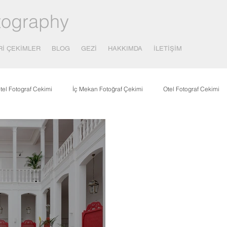
tography
Rİ ÇEKİMLER
BLOG
GEZİ
HAKKIMDA
İLETİŞİM
tel Fotograf Cekimi
İç Mekan Fotoğraf Çekimi
Otel Fotograf Cekimi
çılık
Covid-19 - Korona
Yayınlar
Yemek Fotograf Çekimi