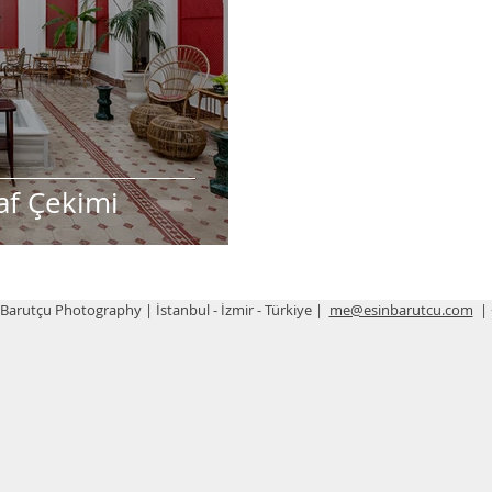
af Çekimi
 Barutçu Photography | İstanbul - İzmir - Türkiye |
me@esinbarutcu.com
| 