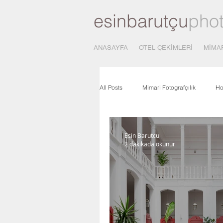
esinbarutçu
pho
ANASAYFA
OTEL ÇEKİMLERİ
MİMA
All Posts
Mimari Fotografçılık
Ho
Mimari Fotograf Çekimi
Fotograf
Esin Barutcu
2 dakikada okunur