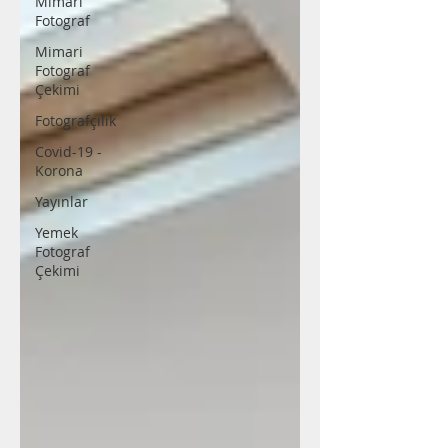
Mimari
Fotograf
Mimari
Fotograf
Çekimi
Fotografçılık
Covid-19 -
Korona
Yayınlar
Yemek
Fotograf
Çekimi