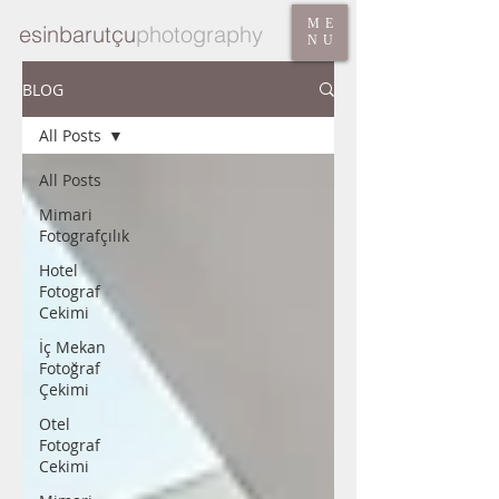
ME
esinbarutçu
photography
NU
BLOG
All Posts
All Posts
Mimari
Fotografçılık
Hotel
Fotograf
Cekimi
İç Mekan
Fotoğraf
Çekimi
Otel
Fotograf
Cekimi