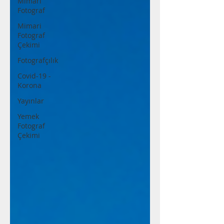
Mimari
Fotograf
Mimari
Fotograf
Çekimi
Fotografçılık
Covid-19 -
Korona
Yayınlar
Yemek
Fotograf
Çekimi