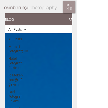
ME
esinbarutçu
photography
NU
BLOG
All Posts
All Posts
Mimari
Fotografçılık
Hotel
Fotograf
Cekimi
İç Mekan
Fotoğraf
Çekimi
Otel
Fotograf
Cekimi