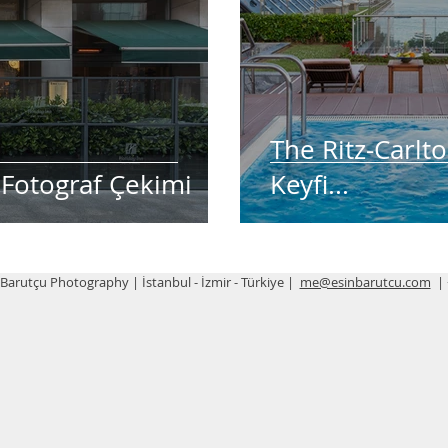
The Ritz-Carlt
i Fotograf Çekimi
Keyfi...
 Barutçu Photography | İstanbul - İzmir - Türkiye |
me@esinbarutcu.com
| 