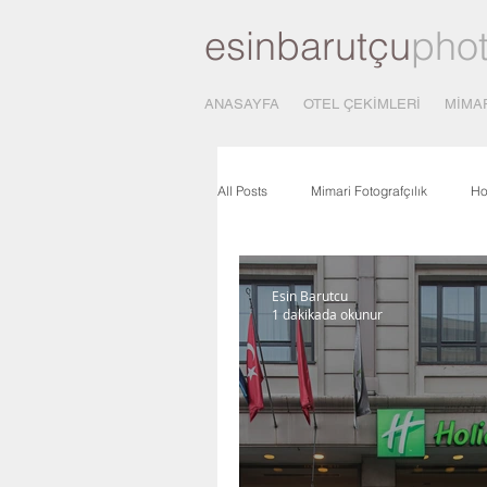
esinbarutçu
pho
ANASAYFA
OTEL ÇEKİMLERİ
MİMA
All Posts
Mimari Fotografçılık
Ho
Mimari Fotograf Çekimi
Fotograf
Esin Barutcu
1 dakikada okunur