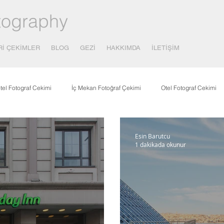
tography
Rİ ÇEKİMLER
BLOG
GEZİ
HAKKIMDA
İLETİŞİM
tel Fotograf Cekimi
İç Mekan Fotoğraf Çekimi
Otel Fotograf Cekimi
çılık
Covid-19 - Korona
Yayınlar
Yemek Fotograf Çekimi
Esin Barutcu
1 dakikada okunur