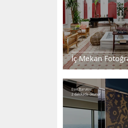
İç Mekan Fotoğr
Esin Barutcu
2 dakikada okunur