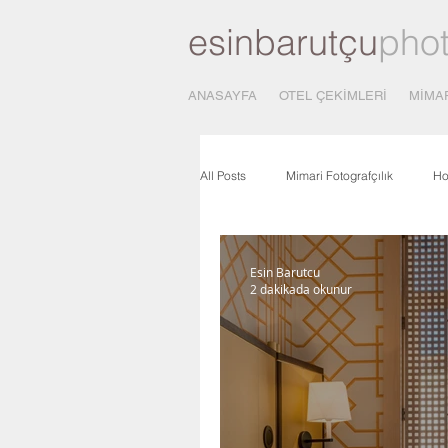
esinbarutçu
pho
ANASAYFA
OTEL ÇEKİMLERİ
MİMA
All Posts
Mimari Fotografçılık
Ho
Mimari Fotograf Çekimi
Fotograf
Esin Barutcu
2 dakikada okunur