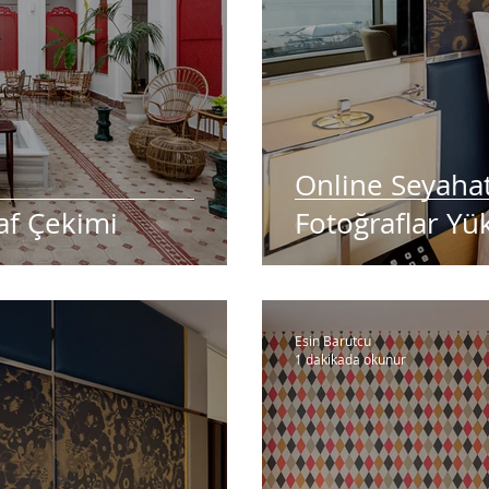
Online Seyahat
af Çekimi
Fotoğraflar Yü
Esin Barutcu
1 dakikada okunur