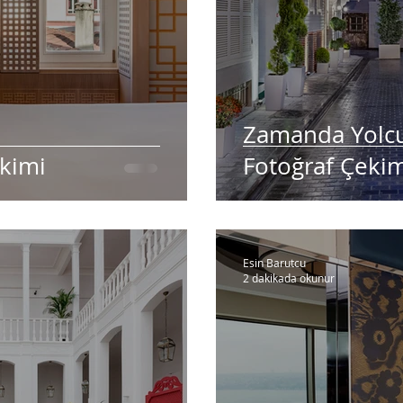
Zamanda Yolcu
ekimi
Fotoğraf Çeki
Esin Barutcu
2 dakikada okunur