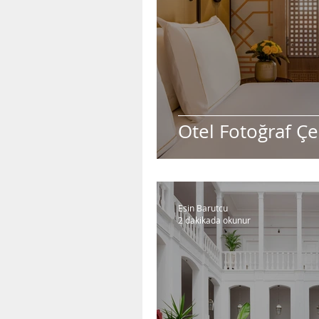
Otel Fotoğraf Ç
Esin Barutcu
2 dakikada okunur