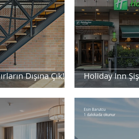
rların Dışına Çık!
Holiday Inn Şiş
Esin Barutcu
1 dakikada okunur