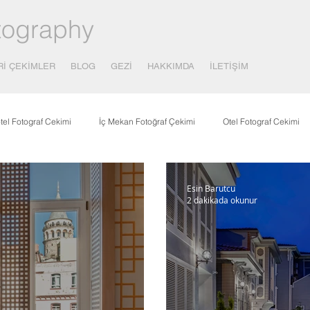
tography
Rİ ÇEKİMLER
BLOG
GEZİ
HAKKIMDA
İLETİŞİM
tel Fotograf Cekimi
İç Mekan Fotoğraf Çekimi
Otel Fotograf Cekimi
çılık
Covid-19 - Korona
Yayınlar
Yemek Fotograf Çekimi
Esin Barutcu
2 dakikada okunur