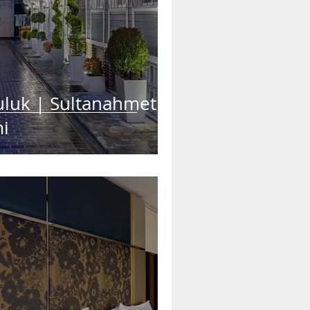
luk | Sultanahmet'te
mi